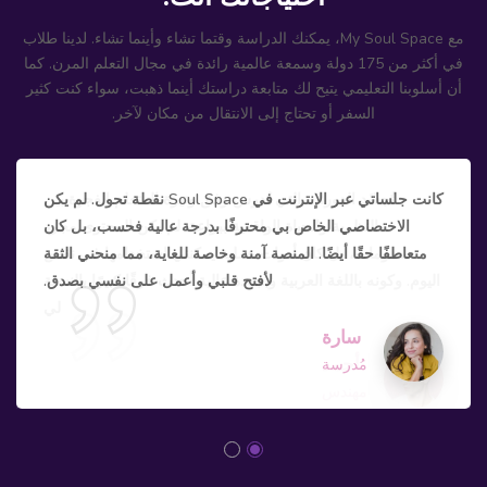
مع My Soul Space، يمكنك الدراسة وقتما تشاء وأينما تشاء. لدينا طلاب
في أكثر من 175 دولة وسمعة عالمية رائدة في مجال التعلم المرن. كما
أن أسلوبنا التعليمي يتيح لك متابعة دراستك أينما ذهبت، سواء كنت كثير
السفر أو تحتاج إلى الانتقال من مكان لآخر.
كانت جلساتي عبر الإنترنت في Soul Space نقطة تحول. لم يكن
الاختصاصي الخاص بي محترفًا بدرجة عالية فحسب، بل كان
متعاطفًا حقًا أيضًا. المنصة آمنة وخاصة للغاية، مما منحني الثقة
لأفتح قلبي وأعمل على نفسي بصدق.
سارة
مُدرسة