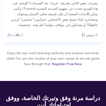
يتصرف بعض الناس بطريقة “غريبة” بعد الصدمات؟ الوصف في
هذا الفيديو نتحدث عن مفهوم الصدمة النفسية (Trauma) وكيف
يمكن للأحداث الصعبة أن تغيّر طريقة تفكير الإنسان وسلوكه
ومشاعره. لماذا يصبح بعض الأشخاص: عدوانيين؟ صامتين؟ باردين
عاطفيًا؟ أو يضحكون في مواقف مؤلمة؟ هل هذه “شخصيات
1 دروس
1 طلاب
Enjoy the top notch learning methods and achieve next level
skills! You are the creator of your own career & we will guide
you through that.
Register Free Now!
دراسة مرنة وفق وتيرتك الخاصة، ووفق
احتياجاتك أنت.