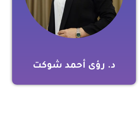
د. رؤى أحمد شوكت