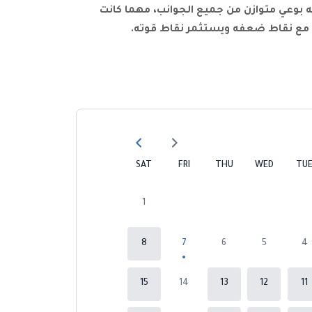
ته بوعي متوازن من جميع الجوانب، مهما كانت
 مع نقاط ضعفه ويستثمر نقاط قوته
.
SAT
FRI
THU
WED
TU
1
8
7
6
5
4
15
14
13
12
11