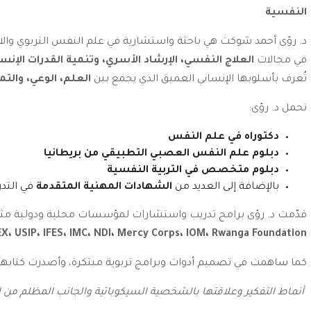
النفسية
د. رؤى أحمد شوكت هي باحثة واستشارية في علم النفس التربوي والا
في مجالات
العلاج النفسي، الإرشاد الأسري، وتنمية القدرات الإنسا
تُعرف بأسلوبها الإنساني العميق الذي يجمع بين
العلم، الوعي، والتم
تحمل د. رؤى:
دكتوراه في علم النفس
دبلوم علم النفس العصبي التطبيقي من بريطانيا
دبلوم متخصص في التربية النفسية
بالإضافة إلى العديد من
الشهادات المهنية المتقدمة
في التدر
قدّمت د. رؤى برامج تدريب واستشارات لمؤسسات محلية ودولية مثل
EX
،
USIP
،
IFES
،
IMC
،
NDI
،
Mercy Corps
،
IOM
،
Rwanga Foundation
كما ساهمت في تصميم أدوات وبرامج تربوية مبتكرة، وأصدرت كتابها 
أنماط التفكير وعلاقتها بالشخصية السيكوباتية والجانب المظلم من ا