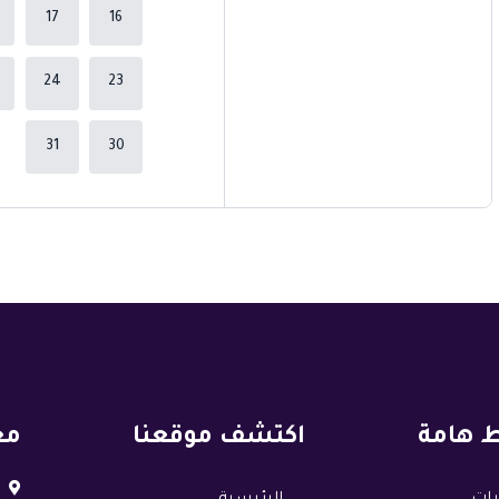
17
16
24
23
31
30
ط هامة
اكتشف موقعنا
مع