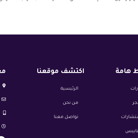
ط هامة
اكتشف موقعنا
مع
رات
الرئيسية
جر
من نحن
ستشارات
تواصل معنا
قاييس