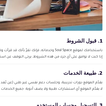
1. قبول الشروط
باستخدامك لموقع Soul Space وخدماته، فإنك تقرّ بأنك قد قرأت وفهمت ووافقت على الالتزام بهذه الشروط والأحكام، بالإضافة إلى سياسة الخصوصية الخاصة بنا.
إذا كنت لا توافق على أي جزء من هذه الشروط، يرجى التوقف عن استخ
2. طبيعة الخدمات
يقدّم الموقع دورات تدريبية، وجلسات دعم نفسي غير طبي (عن بُعد أو
لا يقدّم الموقع أي استشارات طبية ولا يصف أدوية. جميع الخدمات ت
3. التسجيل وحساب المستخدم