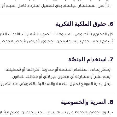
– إذا ألغى المستشار الجلسة، يحق للعميل استرداد كامل المبلغ أو إعا
6. حقوق الملكية الفكرية
كل المحتوى (النصوص، الفيديوهات، الصور، الشعارات، الأدوات التدريبية، التطبيقات) هو ملك لموقع Soul Space، ولا يجوز نسخ
يُسمح للمستخدم بالاستفادة من المحتوى لأغراض شخصية فقط.
7. استخدام المنصّة
– يُحظر إساءة استخدام المنصة أو محاولة اختراقها أو تعطيلها.
– يُمنع نشر أو مشاركة أي محتوى غير لائق أو مخالف للقانون.
– يحق لإدارة الموقع تعليق الخدمة والمطالبة بالتعويض عند الضرو
8. السرية والخصوصية
– يلتزم الموقع بالحفاظ على سرية بيانات المستخدمين، وعدم مشار